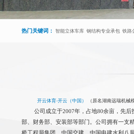
热门关键词：
智能立体车库 钢结构专业承包 铁路
开云体育-开云（中国）
（原名湖南远瑞机械
公司成立于
2007年，占地80余亩，先
部、财务部、安装部等部门。公司拥有一支
桥工程局集团、中国交建、中国电建水利八