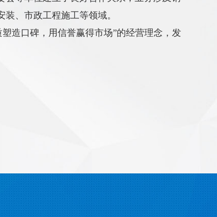
安装、市政工程施工等领域。
质塑造口碑，用信誉赢得市场”的经营理念，发